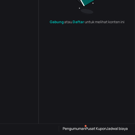
Gabung
atau
Daftar
untuk melihat konten ini
Pengumuman
Pusat Kupon
Jadwal biaya