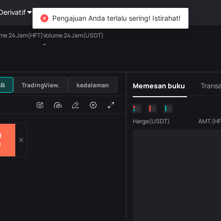
Derivatif
Kekayaan
DiCard
Mengeksplorasi
Pengajuan Anda terlalu sering! Istirahat!
me 24 Jam(HFT)
Volume 24 Jam(USDT)
--
USDT
li
TradingView.
kedalaman
Memesan buku
Transa
n
Volume
H
Harga
(
USDT
)
AMT.
(
H
l
0