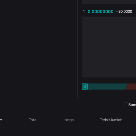
0.00000000
≈
$0.0000
-
B
-
Pengaturan indikator
AR
ROC
Semb
Total
Harga
Terisi/Jumlah