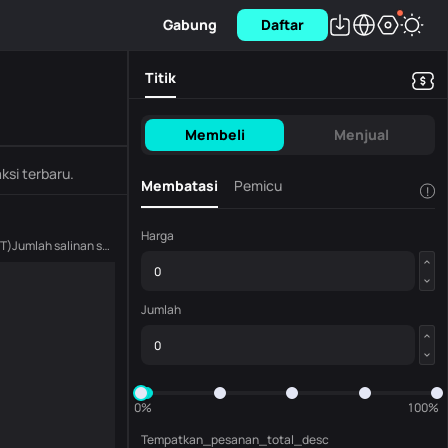
Gabung
Daftar
Titik
Membeli
Menjual
ksi terbaru.
Membatasi
Pemicu
!
Harga
FT
)
Jumlah salinan saat ini
(
HFT
)
Jumlah
0%
100%
Tempatkan_pesanan_total_desc