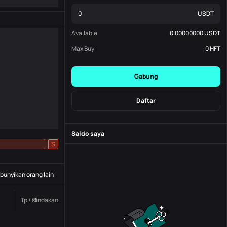
USDT
Available
0.00000000
USDT
Max Buy
0
HFT
Gabung
Daftar
Saldo saya
-
S
-
unyikan orang lain
Tp / sl.
Tindakan
Status
Nomor pesanan.