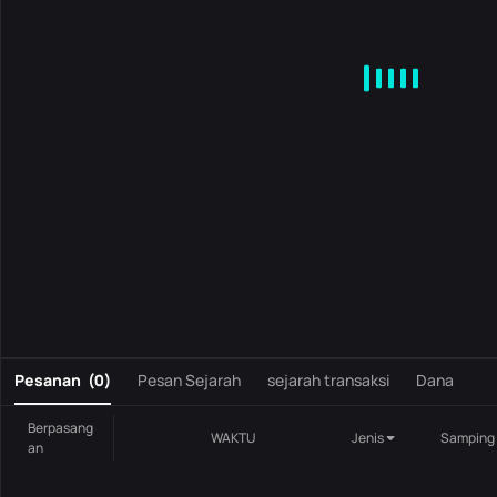
MA
EMA
BOLL
VOL
MACD
KDJ
RSI
BRAR
DMI
S
0
Pesanan
(
0
)
Pesan Sejarah
sejarah transaksi
Dana
Berpasang
WAKTU
Jenis
Samping
an