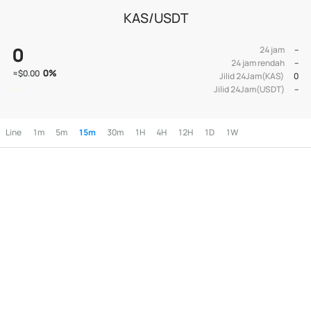
KAS/USDT
0
24 jam
--
24 jam rendah
--
0
%
≈
$0.00
Jilid 24Jam(KAS)
0
Jilid 24Jam(USDT)
--
Line
1m
5m
15m
30m
1H
4H
12H
1D
1W