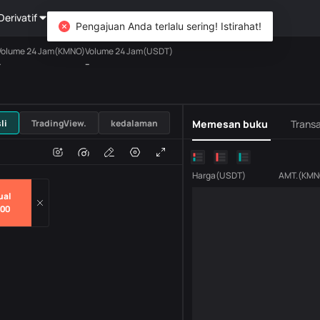
Derivatif
Kekayaan
DiCard
Mengeksplorasi
Pengajuan Anda terlalu sering! Istirahat!
Volume 24 Jam(KMNO)
Volume 24 Jam(USDT)
-
--
USDT
li
TradingView.
kedalaman
Memesan buku
Transa
n
Volume
H
Harga
(
USDT
)
AMT.
(
KMN
ual
000