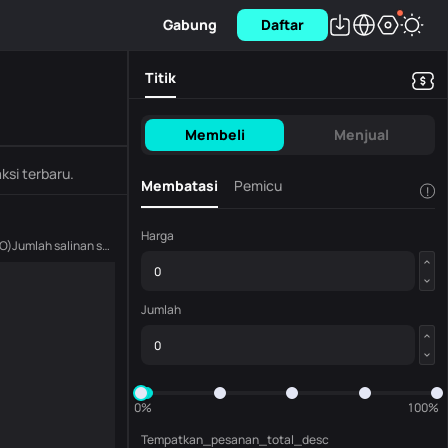
Gabung
Daftar
Titik
Membeli
Menjual
ksi terbaru.
Membatasi
Pemicu
!
Harga
O
)
Jumlah salinan saat ini
(
KMNO
)
Jumlah
0%
100%
Tempatkan_pesanan_total_desc