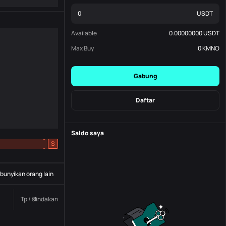
USDT
Available
0.00000000
USDT
Max Buy
0
KMNO
Gabung
Daftar
Saldo saya
-
S
-
unyikan orang lain
Tp / sl.
Tindakan
Status
Nomor pesanan.