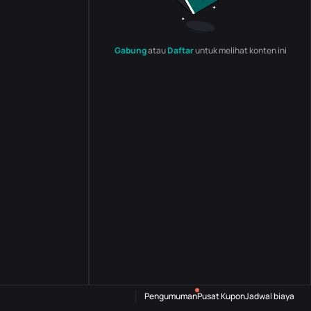
Gabung
atau
Daftar
untuk melihat konten ini
Pengumuman
Pusat Kupon
Jadwal biaya