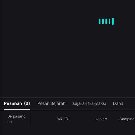
MA
EMA
BOLL
VOL
MACD
KDJ
RSI
BRAR
DMI
S
0
Pesanan
(
0
)
Pesan Sejarah
sejarah transaksi
Dana
Berpasang
WAKTU
Jenis
Samping
an