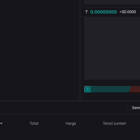
0.00000000
≈
$0.0000
-
B
-
Pengaturan indikator
AR
ROC
Semb
Total
Harga
Terisi/Jumlah