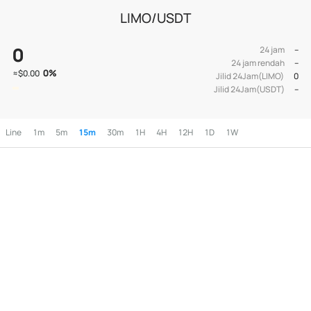
LIMO/USDT
0
24 jam
--
24 jam rendah
--
0
%
≈
$0.00
Jilid 24Jam(LIMO)
0
Jilid 24Jam(USDT)
--
Line
1m
5m
15m
30m
1H
4H
12H
1D
1W