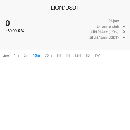
LION/USDT
0
24 jam
--
24 jam rendah
--
0
%
≈
$0.00
Jilid 24Jam(LION)
0
Jilid 24Jam(USDT)
--
Line
1m
5m
15m
30m
1H
4H
12H
1D
1W