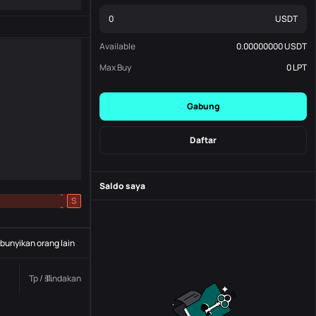
USDT
Available
0.00000000
USDT
Max Buy
0
LPT
Gabung
Daftar
Saldo saya
-
S
-
unyikan orang lain
Tp / sl.
Tindakan
Status
Nomor pesanan.