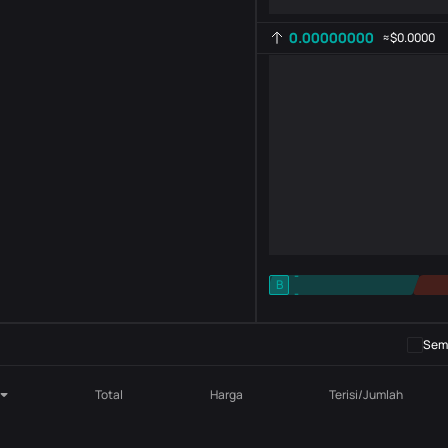
0.00000000
≈
$0.0000
-
B
-
Pengaturan indikator
AR
ROC
Semb
Total
Harga
Terisi/Jumlah