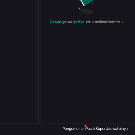
Gabung
atau
Daftar
untuk melihat konten ini
Pengumuman
Pusat Kupon
Jadwal biaya