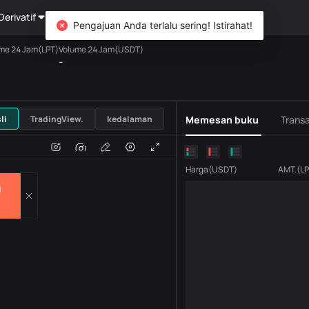
Derivatif
Kekayaan
DiCard
Mengeksplorasi
Pengajuan Anda terlalu sering! Istirahat!
me 24 Jam(LPT)
Volume 24 Jam(USDT)
--
USDT
li
TradingView.
kedalaman
Memesan buku
Transa
n
Volume
H
Harga
(
USDT
)
AMT.
(
L
l