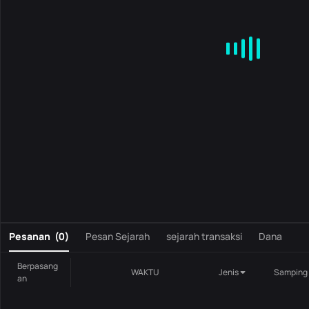
MA
EMA
BOLL
VOL
MACD
KDJ
RSI
BRAR
DMI
S
0
Pesanan
(
0
)
Pesan Sejarah
sejarah transaksi
Dana
Berpasang
WAKTU
Jenis
Samping
an