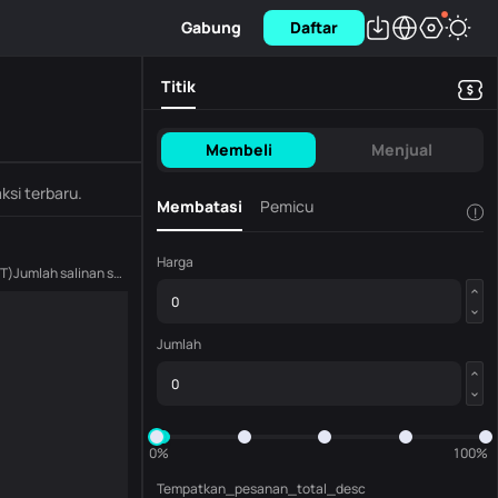
Gabung
Daftar
Titik
Membeli
Menjual
ksi terbaru.
Membatasi
Pemicu
!
Harga
PT
)
Jumlah salinan saat ini
(
LPT
)
Jumlah
0%
100%
Tempatkan_pesanan_total_desc