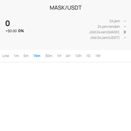
MASK/USDT
0
24 jam
--
24 jam rendah
--
0
%
≈
$0.00
Jilid 24Jam(MASK)
0
Jilid 24Jam(USDT)
--
Line
1m
5m
15m
30m
1H
4H
12H
1D
1W