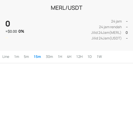
MERL/USDT
0
24 jam
--
24 jam rendah
--
0
%
≈
$0.00
Jilid 24Jam(MERL)
0
Jilid 24Jam(USDT)
--
Line
1m
5m
15m
30m
1H
4H
12H
1D
1W