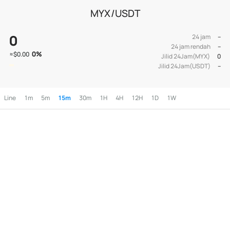
MYX/USDT
0
24 jam
--
24 jam rendah
--
0
%
≈
$0.00
Jilid 24Jam(MYX)
0
Jilid 24Jam(USDT)
--
Line
1m
5m
15m
30m
1H
4H
12H
1D
1W