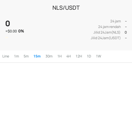
NLS/USDT
0
24 jam
--
24 jam rendah
--
0
%
≈
$0.00
Jilid 24Jam(NLS)
0
Jilid 24Jam(USDT)
--
Line
1m
5m
15m
30m
1H
4H
12H
1D
1W