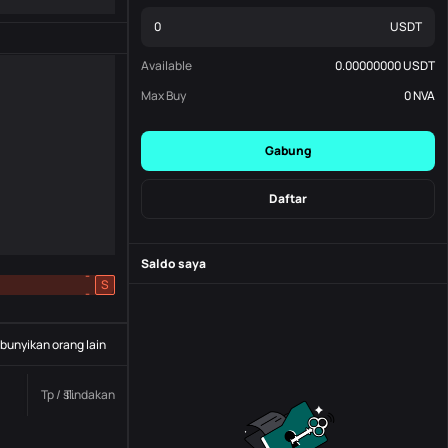
USDT
Available
0.00000000
USDT
Max Buy
0
NVA
Gabung
Daftar
Saldo saya
-
S
-
unyikan orang lain
Tp / sl.
Tindakan
Status
Nomor pesanan.