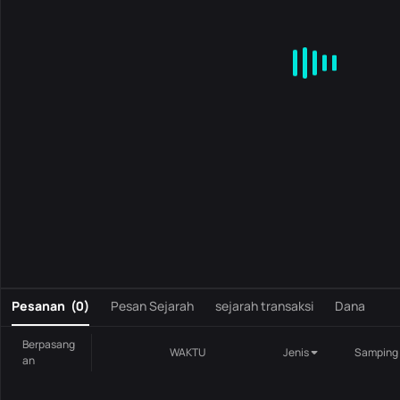
MA
EMA
BOLL
VOL
MACD
KDJ
RSI
BRAR
DMI
S
0
Pesanan
(
0
)
Pesan Sejarah
sejarah transaksi
Dana
Berpasang
WAKTU
Jenis
Samping
an