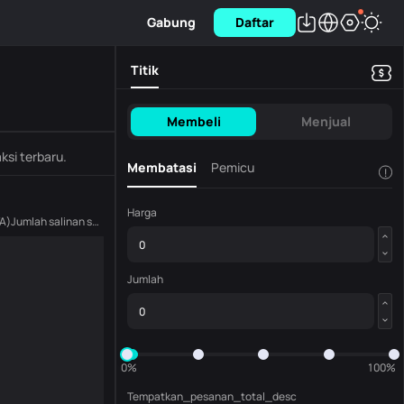
Gabung
Daftar
Titik
Membeli
Menjual
ksi terbaru.
Membatasi
Pemicu
!
Harga
A
)
Jumlah salinan saat ini
(
NVA
)
Jumlah
0%
100%
Tempatkan_pesanan_total_desc