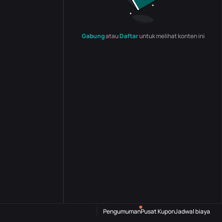
Gabung
atau
Daftar
untuk melihat konten ini
Pengumuman
Pusat Kupon
Jadwal biaya