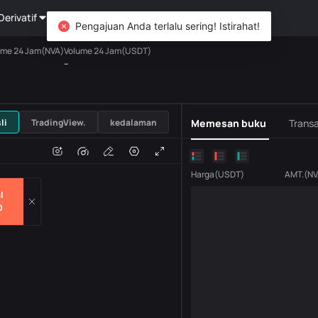
Derivatif
Kekayaan
DiCard
Mengeksplorasi
Pengajuan Anda terlalu sering! Istirahat!
ume 24 Jam(NVA)
Volume 24 Jam(USDT)
--
USDT
li
TradingView.
kedalaman
Memesan buku
Transa
n
Volume
H
Harga
(
USDT
)
AMT.
(
NV
l
0