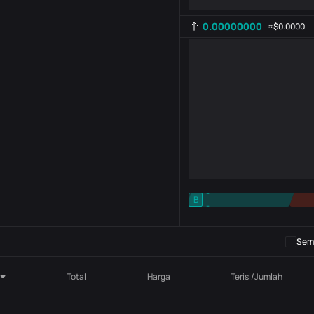
0.00000000
≈
$0.0000
-
B
-
Pengaturan indikator
AR
ROC
Semb
Total
Harga
Terisi/Jumlah