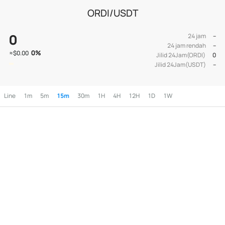
ORDI/USDT
0
24 jam
--
24 jam rendah
--
0
%
≈
$0.00
Jilid 24Jam(ORDI)
0
Jilid 24Jam(USDT)
--
Line
1m
5m
15m
30m
1H
4H
12H
1D
1W