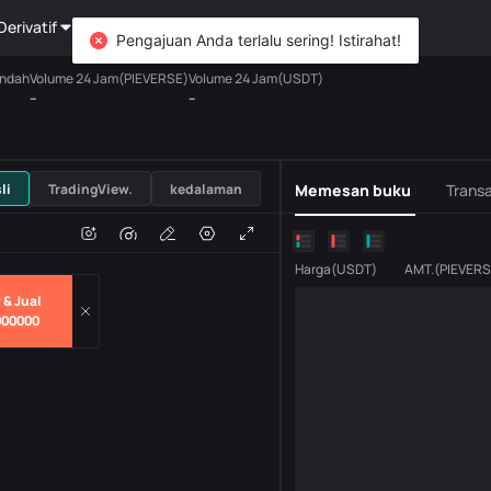
Derivatif
Kekayaan
DiCard
Mengeksplorasi
Pengajuan Anda terlalu sering! Istirahat!
ndah
Volume 24 Jam(PIEVERSE)
Volume 24 Jam(USDT)
--
--
USDT
li
TradingView.
kedalaman
Memesan buku
Transa
n
Volume
H
Harga
(
USDT
)
AMT.
(
PIEVER
 & Jual
000000