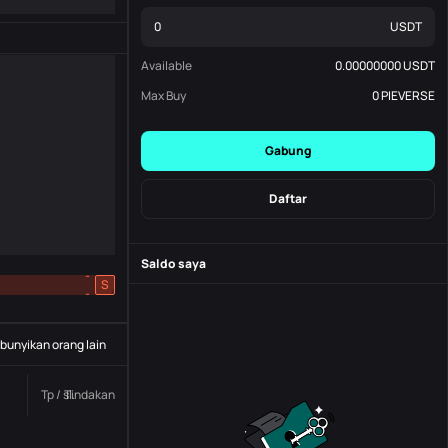
USDT
Available
0.00000000
USDT
Max Buy
0
PIEVERSE
Gabung
Daftar
Saldo saya
-
S
-
unyikan orang lain
Tp / sl.
Tindakan
Status
Nomor pesanan.