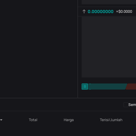
0.00000000
≈
$0.0000
-
B
-
Pengaturan indikator
AR
ROC
Semb
Total
Harga
Terisi/Jumlah