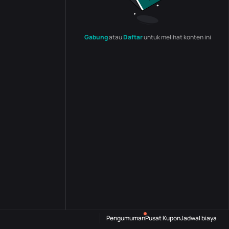
Gabung
atau
Daftar
untuk melihat konten ini
Pengumuman
Pusat Kupon
Jadwal biaya