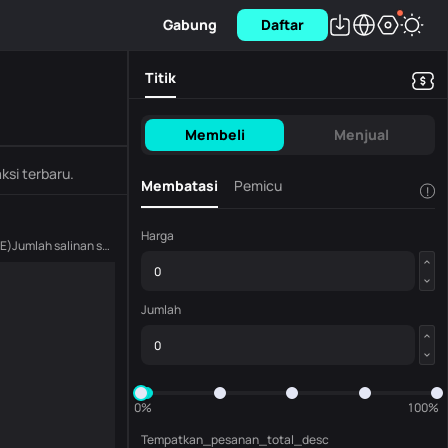
Gabung
Daftar
Titik
Membeli
Menjual
ksi terbaru.
Membatasi
Pemicu
!
Harga
SE
)
Jumlah salinan saat ini
(
PIEVERSE
)
Jumlah
0%
100%
Tempatkan_pesanan_total_desc