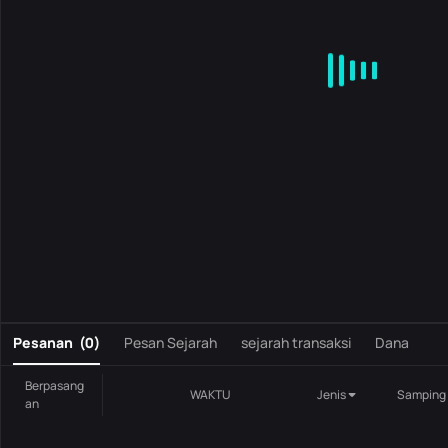
MA
EMA
BOLL
VOL
MACD
KDJ
RSI
BRAR
DMI
S
0
Pesanan
(
0
)
Pesan Sejarah
sejarah transaksi
Dana
Berpasang
WAKTU
Jenis
Samping
an