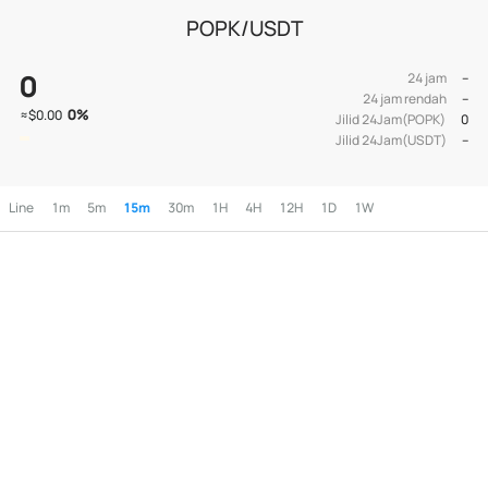
POPK/USDT
0
24 jam
--
24 jam rendah
--
0
%
≈
$0.00
Jilid 24Jam(POPK)
0
Jilid 24Jam(USDT)
--
Line
1m
5m
15m
30m
1H
4H
12H
1D
1W