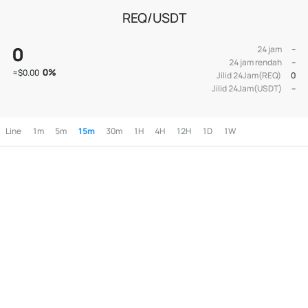
REQ/USDT
0
24 jam
--
24 jam rendah
--
0
%
≈
$0.00
Jilid 24Jam(REQ)
0
Jilid 24Jam(USDT)
--
Line
1m
5m
15m
30m
1H
4H
12H
1D
1W