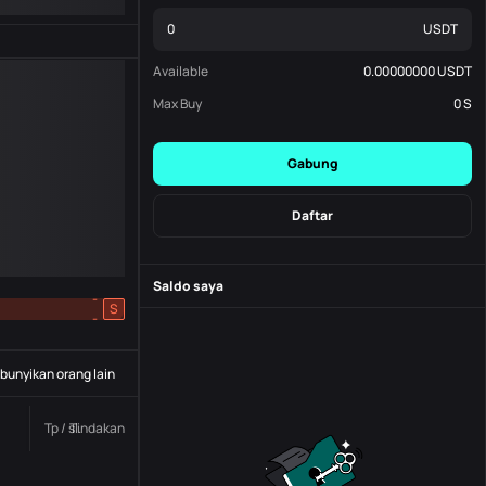
USDT
Available
0.00000000
USDT
Max Buy
0
S
Gabung
Daftar
Saldo saya
-
S
-
unyikan orang lain
Tp / sl.
Tindakan
Status
Nomor pesanan.