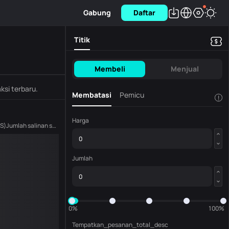
Gabung
Daftar
Titik
Membeli
Menjual
ksi terbaru.
Membatasi
Pemicu
!
Harga
(
S
)
Jumlah salinan saat ini
(
S
)
Jumlah
0%
100%
Tempatkan_pesanan_total_desc