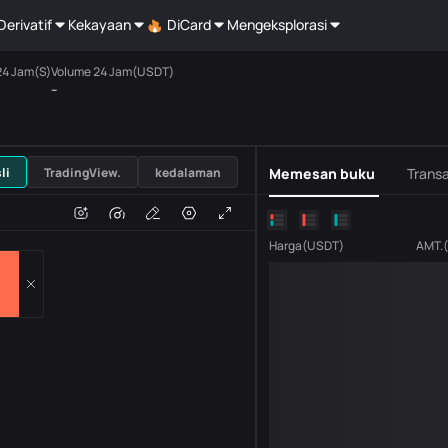
Derivatif
Kekayaan
DiCard
Mengeksplorasi
24 Jam(S)
Volume 24 Jam(USDT)
--
USDT
li
TradingView.
kedalaman
Memesan buku
Transa
n
Volume
H
Harga
(
USDT
)
AMT.