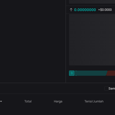
0.00000000
≈
$0.0000
-
B
-
Pengaturan indikator
AR
ROC
Semb
Total
Harga
Terisi/Jumlah