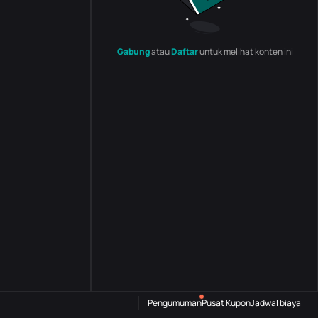
Gabung
atau
Daftar
untuk melihat konten ini
Pengumuman
Pusat Kupon
Jadwal biaya