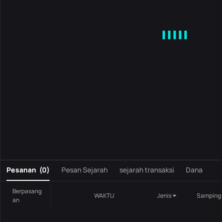
MA
EMA
BOLL
VOL
MACD
KDJ
RSI
BRAR
DMI
S
0
Pesanan
(
0
)
Pesan Sejarah
sejarah transaksi
Dana
Berpasang
WAKTU
Jenis
Samping
an