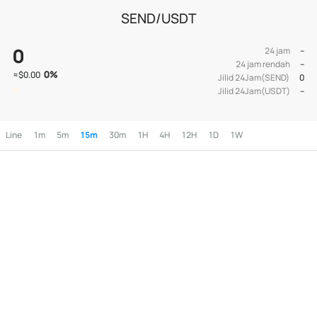
SEND/USDT
0
24 jam
--
24 jam rendah
--
0
%
≈
$0.00
Jilid 24Jam(SEND)
0
Jilid 24Jam(USDT)
--
Line
1m
5m
15m
30m
1H
4H
12H
1D
1W