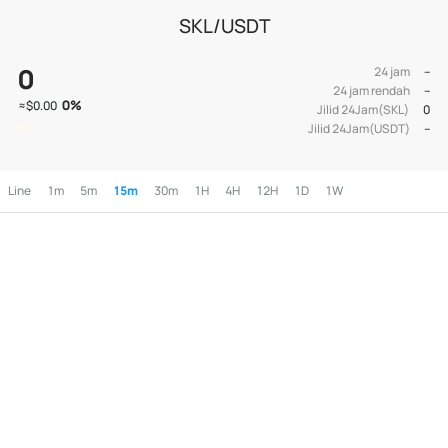
SKL/USDT
0
24 jam
--
24 jam rendah
--
0
%
≈
$0.00
Jilid 24Jam(SKL)
0
Jilid 24Jam(USDT)
--
Line
1m
5m
15m
30m
1H
4H
12H
1D
1W