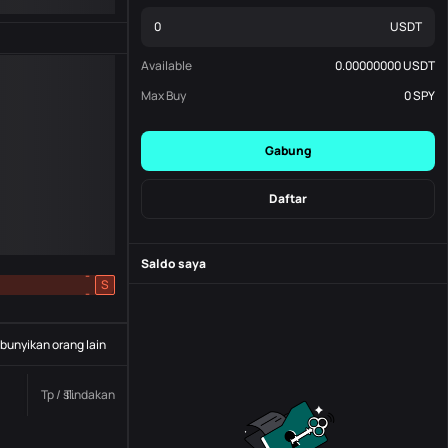
USDT
Available
0.00000000
USDT
Max Buy
0
SPY
Gabung
Daftar
Saldo saya
-
S
-
unyikan orang lain
Tp / sl.
Tindakan
Status
Nomor pesanan.