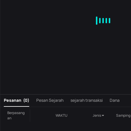
MA
EMA
BOLL
VOL
MACD
KDJ
RSI
BRAR
DMI
S
0
Pesanan
(
0
)
Pesan Sejarah
sejarah transaksi
Dana
Berpasang
WAKTU
Jenis
Samping
an