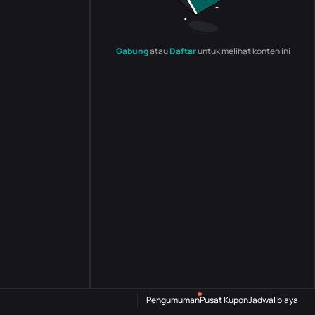
Gabung
atau
Daftar
untuk melihat konten ini
Pengumuman
Pusat Kupon
Jadwal biaya