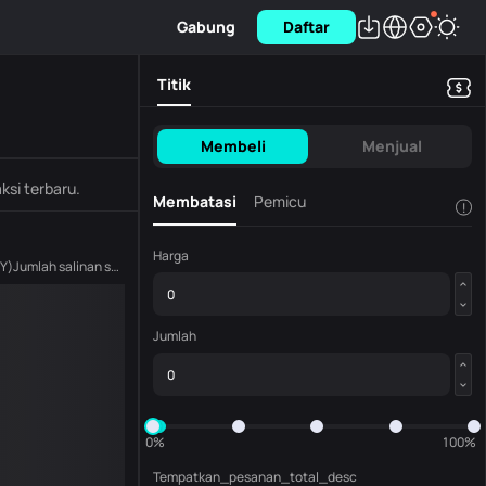
Gabung
Daftar
Titik
Membeli
Menjual
ksi terbaru.
Membatasi
Pemicu
!
Harga
Y
)
Jumlah salinan saat ini
(
SPY
)
Jumlah
0%
100%
Tempatkan_pesanan_total_desc