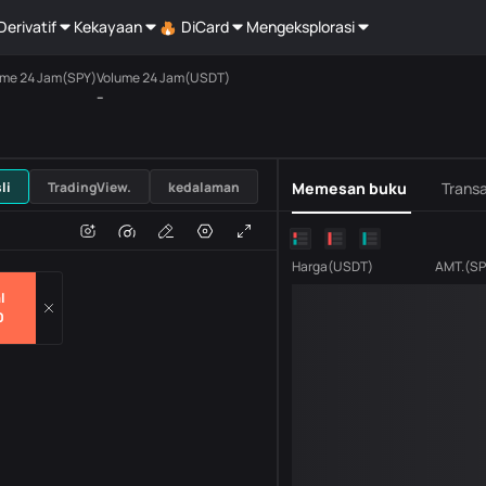
Derivatif
Kekayaan
DiCard
Mengeksplorasi
ume 24 Jam(SPY)
Volume 24 Jam(USDT)
--
USDT
li
TradingView.
kedalaman
Memesan buku
Transa
n
Volume
H
Harga
(
USDT
)
AMT.
(
SP
l
0