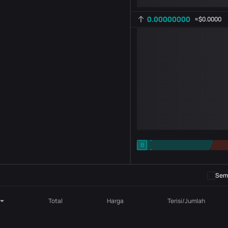
0.00000000
≈
$0.0000
-
B
-
Pengaturan indikator
AR
ROC
Semb
Total
Harga
Terisi/Jumlah