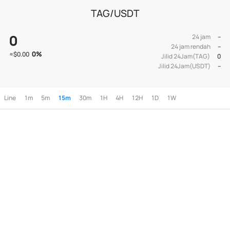
TAG/USDT
0
24 jam
--
24 jam rendah
--
0
%
≈
$0.00
Jilid 24Jam(TAG)
0
Jilid 24Jam(USDT)
--
Line
1m
5m
15m
30m
1H
4H
12H
1D
1W