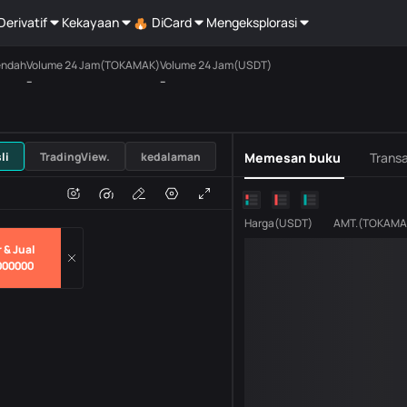
Derivatif
Kekayaan
DiCard
Mengeksplorasi
endah
Volume 24 Jam(TOKAMAK)
Volume 24 Jam(USDT)
--
--
USDT
li
TradingView.
kedalaman
Memesan buku
Transa
n
Volume
H
Harga
(
USDT
)
AMT.
(
TOKAMA
 & Jual
000000