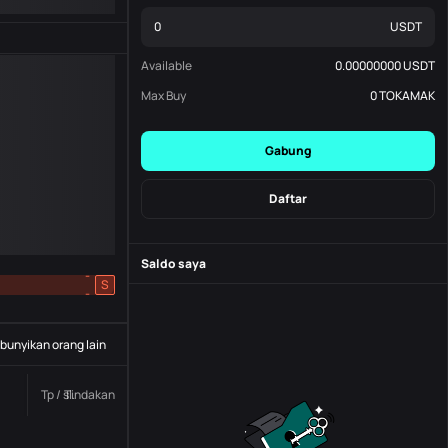
USDT
Available
0.00000000
USDT
Max Buy
0
TOKAMAK
Gabung
Daftar
Saldo saya
-
S
-
unyikan orang lain
Tp / sl.
Tindakan
Status
Nomor pesanan.