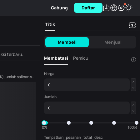
Gabung
Daftar
Titik
Membeli
Menjual
ksi terbaru.
Membatasi
Pemicu
!
Harga
K
)
Jumlah salinan saat ini
(
TOKAMAK
)
Jumlah
0%
100%
Tempatkan_pesanan_total_desc