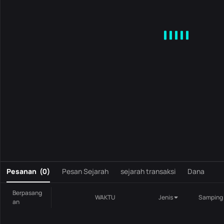
MA
EMA
BOLL
VOL
MACD
KDJ
RSI
BRAR
DMI
S
0
Pesanan
(
0
)
Pesan Sejarah
sejarah transaksi
Dana
Berpasang
WAKTU
Jenis
Samping
an