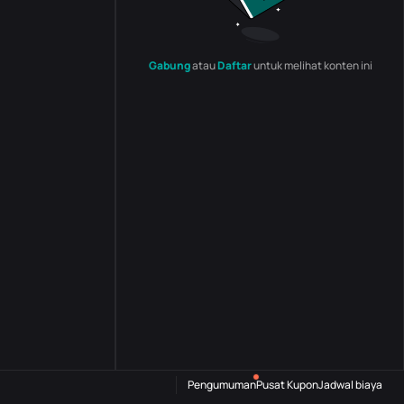
Gabung
atau
Daftar
untuk melihat konten ini
Pengumuman
Pusat Kupon
Jadwal biaya