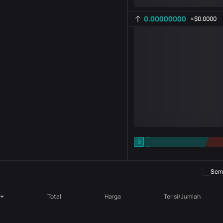
0.00000000
≈
$0.0000
-
B
-
Pengaturan indikator
AR
ROC
Semb
Total
Harga
Terisi/Jumlah