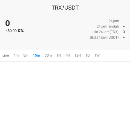
TRX/USDT
0
24 jam
--
24 jam rendah
--
0
%
≈
$0.00
Jilid 24Jam(TRX)
0
Jilid 24Jam(USDT)
--
Line
1m
5m
15m
30m
1H
4H
12H
1D
1W