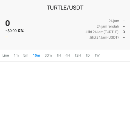
TURTLE/USDT
0
24 jam
--
24 jam rendah
--
0
%
≈
$0.00
Jilid 24Jam(TURTLE)
0
Jilid 24Jam(USDT)
--
Line
1m
5m
15m
30m
1H
4H
12H
1D
1W