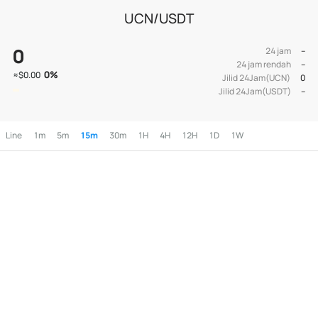
UCN/USDT
0
24 jam
--
24 jam rendah
--
0
%
≈
$0.00
Jilid 24Jam(UCN)
0
Jilid 24Jam(USDT)
--
Line
1m
5m
15m
30m
1H
4H
12H
1D
1W