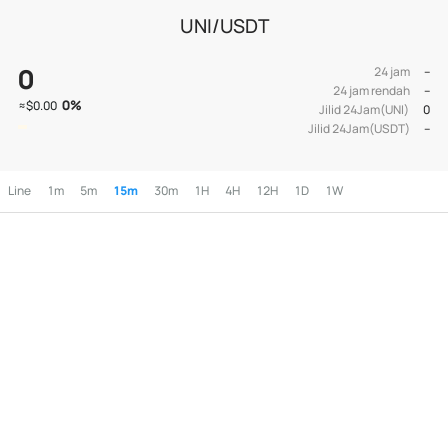
UNI/USDT
0
24 jam
--
24 jam rendah
--
0
%
≈
$0.00
Jilid 24Jam(UNI)
0
Jilid 24Jam(USDT)
--
Line
1m
5m
15m
30m
1H
4H
12H
1D
1W