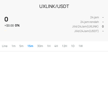
UXLINK/USDT
0
24 jam
--
24 jam rendah
--
0
%
≈
$0.00
Jilid 24Jam(UXLINK)
0
Jilid 24Jam(USDT)
--
Line
1m
5m
15m
30m
1H
4H
12H
1D
1W