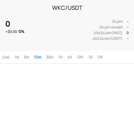
WKC/USDT
0
24 jam
--
24 jam rendah
--
0
%
≈
$0.00
Jilid 24Jam(WKC)
0
Jilid 24Jam(USDT)
--
Line
1m
5m
15m
30m
1H
4H
12H
1D
1W