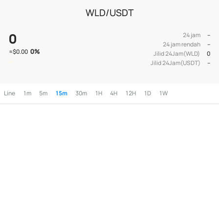
WLD/USDT
0
24 jam
--
24 jam rendah
--
0
%
≈
$0.00
Jilid 24Jam(WLD)
0
Jilid 24Jam(USDT)
--
Line
1m
5m
15m
30m
1H
4H
12H
1D
1W