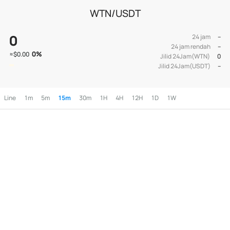
WTN/USDT
0
24 jam
--
24 jam rendah
--
0
%
≈
$0.00
Jilid 24Jam(WTN)
0
Jilid 24Jam(USDT)
--
Line
1m
5m
15m
30m
1H
4H
12H
1D
1W