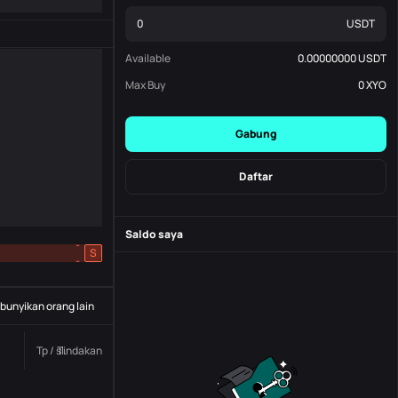
USDT
Available
0.00000000
USDT
Max Buy
0
XYO
Gabung
Daftar
Saldo saya
-
S
-
unyikan orang lain
Tp / sl.
Tindakan
Status
Nomor pesanan.