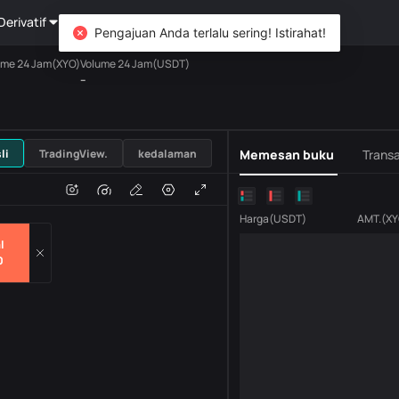
Derivatif
Kekayaan
DiCard
Mengeksplorasi
Pengajuan Anda terlalu sering! Istirahat!
ume 24 Jam(XYO)
Volume 24 Jam(USDT)
--
USDT
li
TradingView.
kedalaman
Memesan buku
Transa
n
Volume
H
Harga
(
USDT
)
AMT.
(
XY
l
0