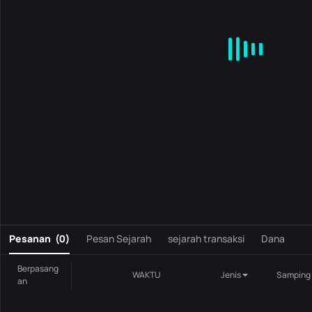
MA
EMA
BOLL
VOL
MACD
KDJ
RSI
BRAR
DMI
S
0
Pesanan
(
0
)
Pesan Sejarah
sejarah transaksi
Dana
Berpasang
WAKTU
Jenis
Samping
an