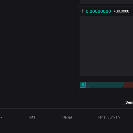
0.00000000
≈
$0.0000
-
B
-
Pengaturan indikator
AR
ROC
Semb
Total
Harga
Terisi/Jumlah