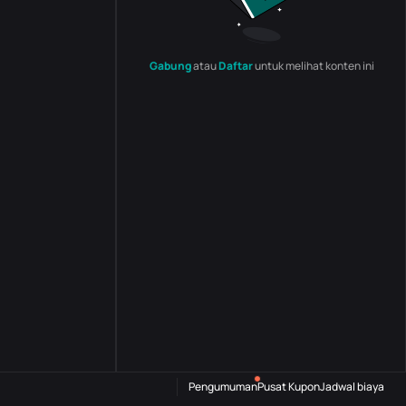
Gabung
atau
Daftar
untuk melihat konten ini
Pengumuman
Pusat Kupon
Jadwal biaya