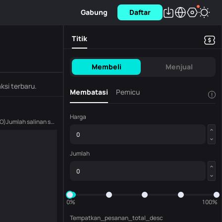
Gabung
Daftar
Titik
Membeli
Menjual
ksi terbaru.
Membatasi
Pemicu
!
Harga
O
)
Jumlah salinan saat ini
(
XYO
)
Jumlah
0%
100%
Tempatkan_pesanan_total_desc