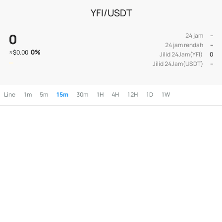
YFI/USDT
0
24 jam
--
24 jam rendah
--
0
%
≈
$0.00
Jilid 24Jam(YFI)
0
Jilid 24Jam(USDT)
--
Line
1m
5m
15m
30m
1H
4H
12H
1D
1W