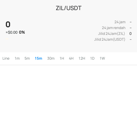
ZIL/USDT
0
24 jam
--
24 jam rendah
--
0
%
≈
$0.00
Jilid 24Jam(ZIL)
0
Jilid 24Jam(USDT)
--
Line
1m
5m
15m
30m
1H
4H
12H
1D
1W