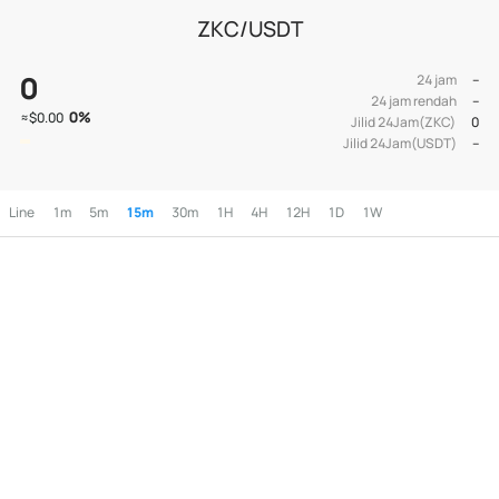
ZKC/USDT
0
24 jam
--
24 jam rendah
--
0
%
≈
$0.00
Jilid 24Jam(ZKC)
0
Jilid 24Jam(USDT)
--
Line
1m
5m
15m
30m
1H
4H
12H
1D
1W