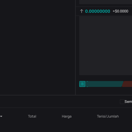
0.00000000
≈
$0.0000
-
B
-
Pengaturan indikator
AR
ROC
Semb
Total
Harga
Terisi/Jumlah