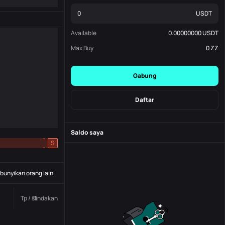
USDT
Available
0.00000000
USDT
Max Buy
0
ZZ
Gabung
Daftar
Saldo saya
-
S
-
unyikan orang lain
Tp / sl.
Tindakan
Status
Nomor pesanan.