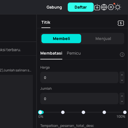
Gabung
Daftar
Titik
Membeli
Menjual
ksi terbaru.
Membatasi
Pemicu
!
Harga
Z
)
Jumlah salinan saat ini
(
ZZ
)
Jumlah
0%
100%
Tempatkan_pesanan_total_desc