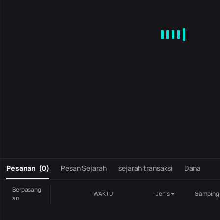
MA
EMA
BOLL
VOL
MACD
KDJ
RSI
BRAR
DMI
S
0
Pesanan
(
0
)
Pesan Sejarah
sejarah transaksi
Dana
Berpasang
WAKTU
Jenis
Samping
an