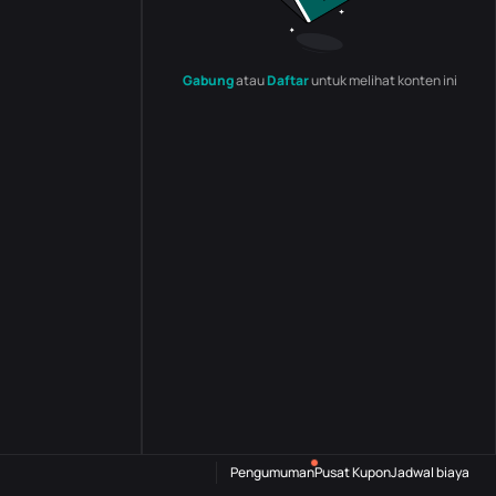
Gabung
atau
Daftar
untuk melihat konten ini
Pengumuman
Pusat Kupon
Jadwal biaya