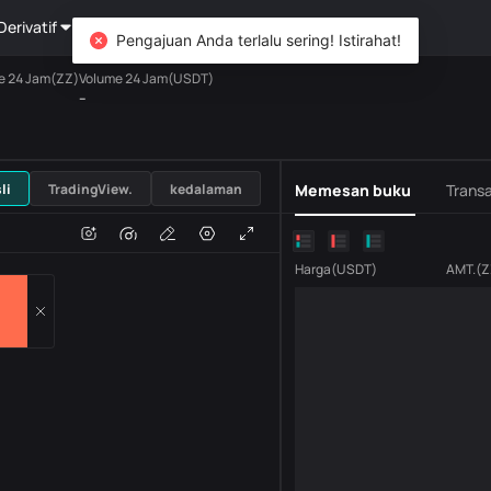
Derivatif
Kekayaan
DiCard
Mengeksplorasi
Pengajuan Anda terlalu sering! Istirahat!
e 24 Jam(ZZ)
Volume 24 Jam(USDT)
--
USDT
li
TradingView.
kedalaman
Memesan buku
Transa
n
Volume
H
Harga
(
USDT
)
AMT.
(
Z