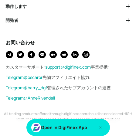
動作します
開発者
お問い合わせ
カスタマーサポート
:
support@digifinex.com
事業提携
:
Telegram@oscaror
先物アフィリエイト協力
:
Telegram@harry_dgf
管理されたサブアカウントの連携
Telegram@AnneRivendell
All trading products offered through digifinex.com should be considered HIGH
RISK.The Crypto Market is Volatile! Please Invest with Caution!
Copyright © 2018-2026 DIGIFINEX.COM
Open in DigiFinex App