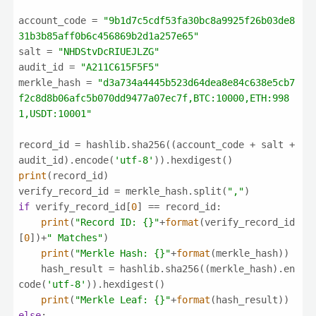
account_code = 
"9b1d7c5cdf53fa30bc8a9925f26b03de8
31b3b85aff0b6c456869b2d1a257e65"
salt = 
"NHDStvDcRIUEJLZG"
audit_id = 
"A211C615F5F5"
merkle_hash = 
"d3a734a4445b523d64dea8e84c638e5cb7
f2c8d8b06afc5b070dd9477a07ec7f,BTC:10000,ETH:998
1,USDT:10001"
record_id = hashlib.sha256((account_code + salt + 
audit_id).encode(
'utf-8'
print
verify_record_id = merkle_hash.split(
","
if
 verify_record_id[
0
print
(
"Record ID: {}"
+
format
(verify_record_id
[
0
])+
" Matches"
print
(
"Merkle Hash: {}"
+
format
    hash_result = hashlib.sha256((merkle_hash).en
code(
'utf-8'
print
(
"Merkle Leaf: {}"
+
format
else