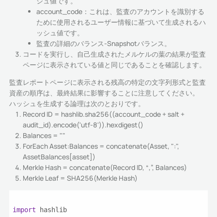
シュ値です。
account_code：これは、監査のアカウントを識別する
ために使用されるユーザー情報に基づいて生成されるハ
ッシュ値です。
監査の詳細のバランス-Snapshotバランス。
コードを実行し、自己生成されたメルケルの葉の結果が監査
ページに表示されている値と同じであることを確認します。
監査レポートページに表示される残高の特定の文字列形式と監査
資産の順序は、最終結果に影響することに注意してください。
ハッシュを生成する論理は次のとおりです。
Record ID = hashlib.sha256((account_code + salt +
audit_id).encode('utf-8')).hexdigest()
Balances = ""
ForEach Asset:Balances = concatenate(Asset, ":",
AssetBalances[asset])
Merkle Hash = concatenate(Record ID, “,”, Balances)
Merkle Leaf = SHA256(Merkle Hash)
import