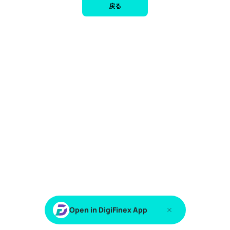
戻る
Open in DigiFinex App