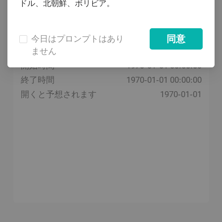
完了しました
ドル、北朝鮮、ボリビア。
リスク警告
終了
これは集中化されたプロジェクト/アプリケーショ
同意
今日はプロンプトはあり
ンです。分散型プロジェクト/アプリケーションと
ません
総供給
比較して、その制御、将来の開発、運用は、プロジ
開始時間
1970-01-01 00:00:00
ェクト/アプリケーションチームに大きく基づいて
終了時間
1970-01-01 00:00:00
います。投資リスクに注意してください。 Digifinex
開くと予想されます
1970-01-01
Exchangeは、プロジェクト/アプリケーションで承
認と保証を行いません。DigifinexExchangeおよび従
業員の行動やスピーチは、プロジェクト/アプリケ
ーションの承認と保証として理解することはできま
せん。