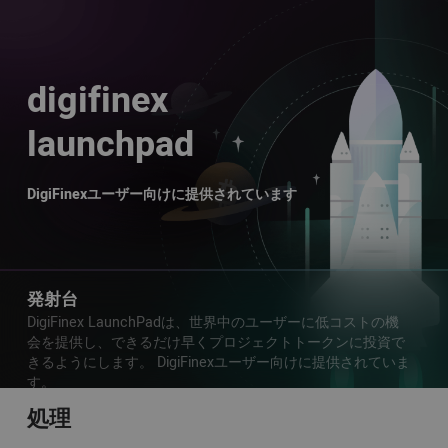
digifinex
launchpad
DigiFinexユーザー向けに提供されています
発射台
DigiFinex LaunchPadは、世界中のユーザーに低コストの機
会を提供し、できるだけ早くプロジェクトトークンに投資で
きるようにします。 DigiFinexユーザー向けに提供されていま
す。
処理