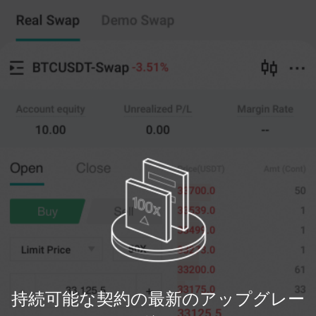
持続可能な契約
コピートレード
--
0
%
フルウェアハウス
20X
価格
量
ポジションを開
(--)
(
開いた
)
く
クローゼット
0
--
価格を制限します
最新の
開いた
0%
100%
登録
持続可能な契約の最新のアップグレー