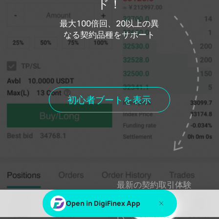
ド！
ログイン
最大100倍回、20以上の異
コストファンドコスト
0.000%
なる契約品種をサポート
距離料金の和解
00h00m00s
ポジションを保持します
現在の委員会
歴史委員会
歴史的取
現在位置
すべてのポジション
初心者ブートを表示
％sまたは％sこのコンテンツを表示します
ログイン
登録
最新の契約取引体験
を感じるにはここを
Open in DigiFinex App
クリックしてくださ
い