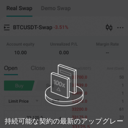
持続可能な契約
コピートレード
--
0
%
フルウェアハウス
20X
価格
量
ポジションを開
(--)
(
開いた
)
く
クローゼット
0
--
価格を制限します
最新の
開いた
0%
100%
登録
持続可能な契約の最新のアップグレー