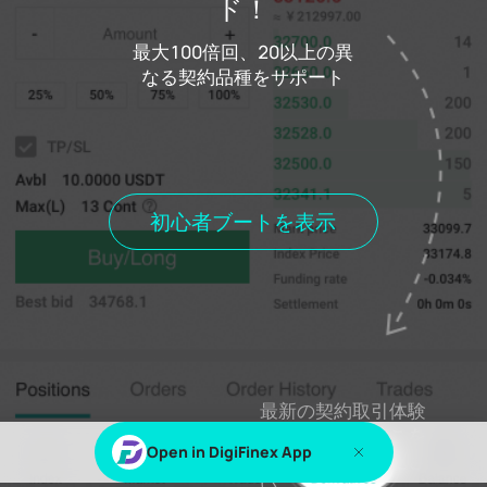
ド！
ログイン
最大100倍回、20以上の異
コストファンドコスト
0.000%
なる契約品種をサポート
距離料金の和解
00h00m00s
ポジションを保持します
現在の委員会
歴史委員会
歴史的取
現在位置
すべてのポジション
初心者ブートを表示
％sまたは％sこのコンテンツを表示します
ログイン
登録
最新の契約取引体験
を感じるにはここを
Open in DigiFinex App
クリックしてくださ
い