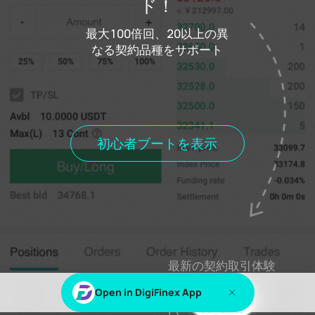
ド！
ログイン
最大100倍回、20以上の異
コストファンドコスト
0.000%
なる契約品種をサポート
距離料金の和解
00h00m00s
ポジションを保持します
現在の委員会
歴史委員会
歴史的取
現在位置
すべてのポジション
初心者ブートを表示
％sまたは％sこのコンテンツを表示します
ログイン
登録
最新の契約取引体験
を感じるにはここを
Open in DigiFinex App
クリックしてくださ
い