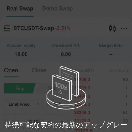
持続可能な契約
コピートレード
--
0
%
フルウェアハウス
20X
価格
量
ポジションを開
(--)
(
開いた
)
く
クローゼット
0
--
価格を制限します
最新の
開いた
0%
100%
登録
持続可能な契約の最新のアップグレー