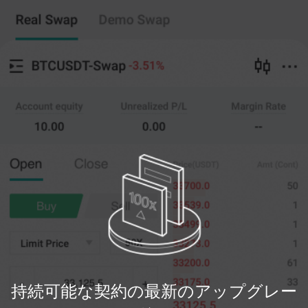
持続可能な契約
コピートレード
--
0
%
フルウェアハウス
20X
価格
量
ポジションを開
(--)
(
開いた
)
く
クローゼット
0
--
価格を制限します
最新の
開いた
0%
100%
登録
持続可能な契約の最新のアップグレー