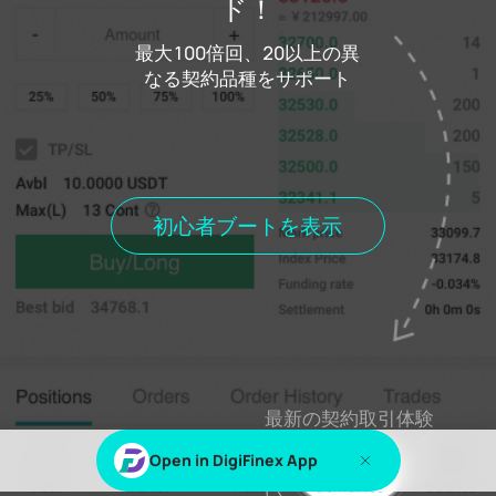
ド！
ログイン
最大100倍回、20以上の異
コストファンドコスト
0.000%
なる契約品種をサポート
距離料金の和解
00h00m00s
ポジションを保持します
現在の委員会
歴史委員会
歴史的取
現在位置
すべてのポジション
初心者ブートを表示
％sまたは％sこのコンテンツを表示します
ログイン
登録
最新の契約取引体験
を感じるにはここを
Open in DigiFinex App
クリックしてくださ
い