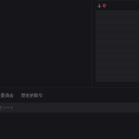
0
史委員会
歴史的取引
でソート