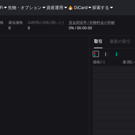
Fi
先物・オプション
資産運用
DiCard
探索する
格
最低価格
24時間の回転(開いた)
資金調達率 / 距離料金の和解
0
0
0% / 00:00:00
取引
最新の取引
価格(--)
量(開い