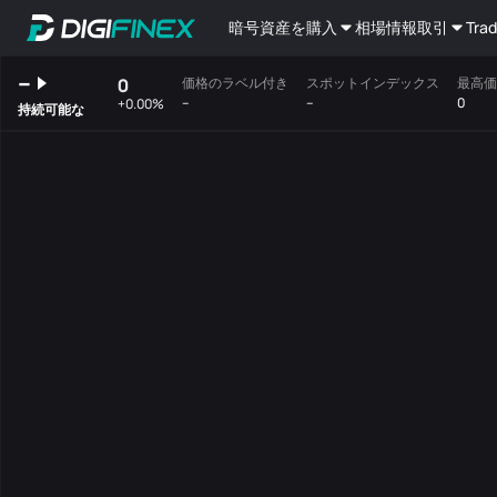
暗号資産を購入
相場情報
取引
Trad
--
0
価格のラベル付き
スポットインデックス
最高価
--
--
0
+0.00%
持続可能な