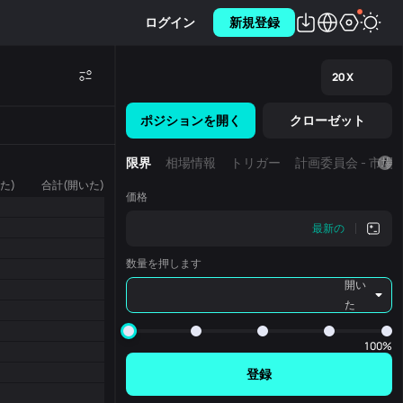
ログイン
新規登録
20
X
ポジションを開く
クローゼット
限界
相場情報
トリガー
計画委員会 - 市場
た)
合計(開いた)
価格
最新の
数量を押します
開い
た
100%
登録