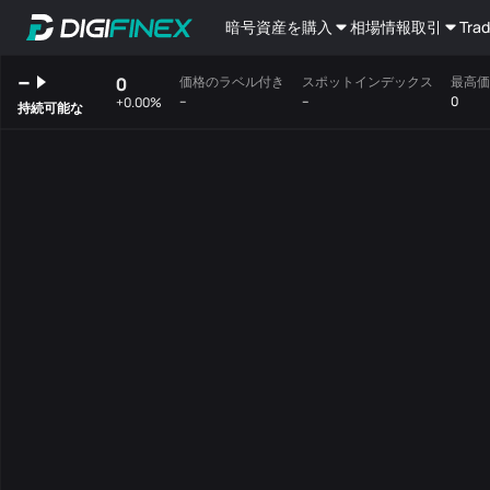
暗号資産を購入
相場情報
取引
Trad
--
0
価格のラベル付き
スポットインデックス
最高価
--
--
0
+0.00%
持続可能な