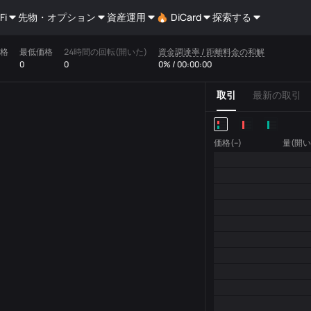
Fi
先物・オプション
資産運用
DiCard
探索する
格
最低価格
24時間の回転(開いた)
資金調達率 / 距離料金の和解
0
0
0% / 00:00:00
取引
最新の取引
価格(--)
量(開い