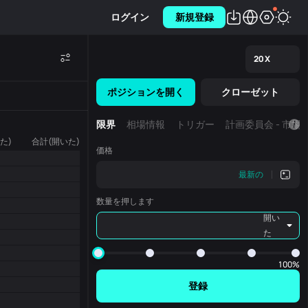
ログイン
新規登録
20
X
ポジションを開く
クローゼット
限界
相場情報
トリガー
計画委員会 - 市場
た)
合計(開いた)
価格
最新の
数量を押します
開い
た
100%
登録