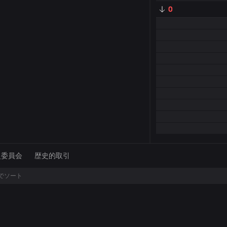
0
史委員会
歴史的取引
でソート