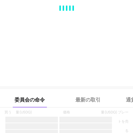
MA
EMA
BOLL
VOL
MACD
KDJ
RSI
BRAR
DMI
SAR
RO
委員会の命令
最新の取引
通
買う
量
(
USDQ
)
価格
量
(
USDQ
)
プレー
トを売
る