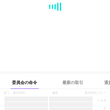
MA
EMA
BOLL
VOL
MACD
KDJ
RSI
BRAR
DMI
SAR
RO
委員会の命令
最新の取引
通
買う
量
(
AIOR
)
価格
量
(
AIOR
)
プレー
トを売
る