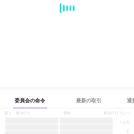
MA
EMA
BOLL
VOL
MACD
KDJ
RSI
BRAR
DMI
SAR
RO
委員会の命令
最新の取引
通
買う
量
(
ALT1
)
価格
量
(
ALT1
)
プレー
トを売
る