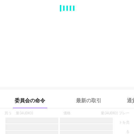
MA
EMA
BOLL
VOL
MACD
KDJ
RSI
BRAR
DMI
SAR
RO
委員会の命令
最新の取引
通
買う
量
(
AUDIO
)
価格
量
(
AUDIO
)
プレー
トを売
る