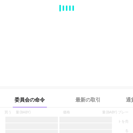
MA
EMA
BOLL
VOL
MACD
KDJ
RSI
BRAR
DMI
SAR
RO
委員会の命令
最新の取引
通
買う
量
(
BABY
)
価格
量
(
BABY
)
プレー
トを売
る