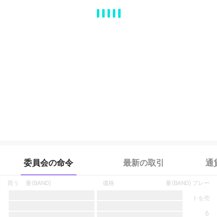
MA
EMA
BOLL
VOL
MACD
KDJ
RSI
BRAR
DMI
SAR
RO
委員会の命令
最新の取引
通
買う
量
(
BAND
)
価格
量
(
BAND
)
プレー
トを売
る