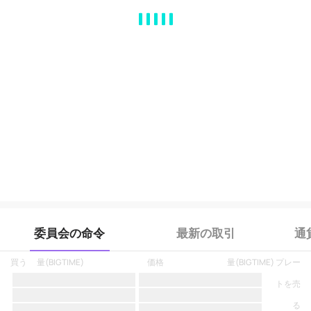
MA
EMA
BOLL
VOL
MACD
KDJ
RSI
BRAR
DMI
SAR
RO
委員会の命令
最新の取引
通
買う
量
(
BIGTIME
)
価格
量
(
BIGTIME
)
プレー
トを売
る